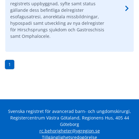
registrets uppbyggnad, syfte samt status
gällande dess befintliga delregister
esofagusatresi, anorektala missbildningar,
hypospadi samt utveckling av nya delregister
för Hirschsprungs sjukdom och Gastroschisis
samt Omphalocele.
1
Svenska registret för avancerad barn- och ungdomskirurgi,
Registercentrum Västra Götaland, Regionens Hus, 405 44
Göteborg
rc.behorigheter@vgregion.se
Tillgänglighetsredogörelse