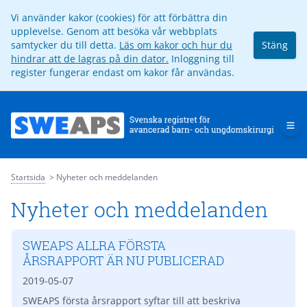
Vi använder kakor (cookies) för att förbättra din
upplevelse. Genom att besöka vår webbplats
samtycker du till detta.
Läs om kakor och hur du
Stäng
hindrar att de lagras på din dator.
Inloggning till
register fungerar endast om kakor får användas.
Op
Startsida
Nyheter och meddelanden
Nyheter och meddelanden
SWEAPS ALLRA FÖRSTA
ÅRSRAPPORT ÄR NU PUBLICERAD
2019-05-07
SWEAPS första årsrapport syftar till att beskriva